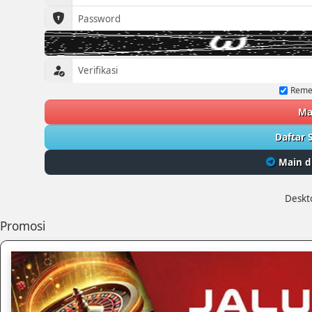
Reme
Ma
Daftar 
Main d
Deskt
Promosi