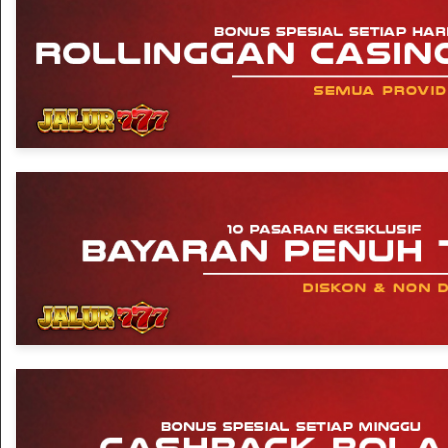
Dapat Hadiah Uang Tunai 200.000
Dapat Hadiah Uang Tunai 100.000