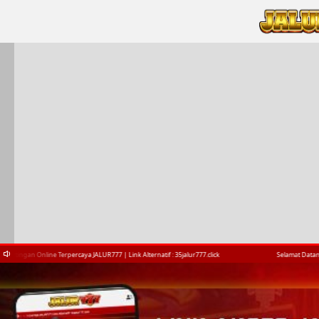
rpercaya JALUR777 | Link Alternatif : 35jalur777.click
Selamat Datang Di Situs Bettingan 