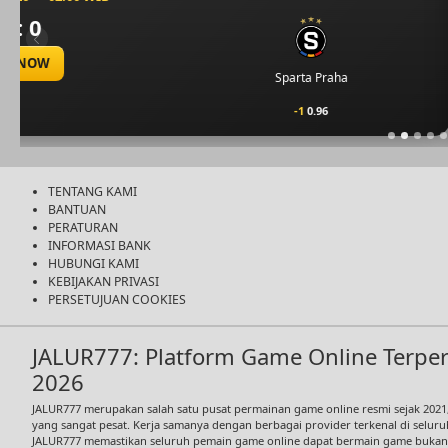
0 : 0
Previous
BET NOW
SK
Sturm
Graz
-0.5
0.95
TENTANG KAMI
BANTUAN
PERATURAN
INFORMASI BANK
HUBUNGI KAMI
KEBIJAKAN PRIVASI
PERSETUJUAN COOKIES
JALUR777: Platform Game Online Terpe
2026
JALUR777 merupakan salah satu pusat permainan game online resmi sejak 2021
yang sangat pesat. Kerja samanya dengan berbagai provider terkenal di seluru
JALUR777 memastikan seluruh pemain game online dapat bermain game bukan s