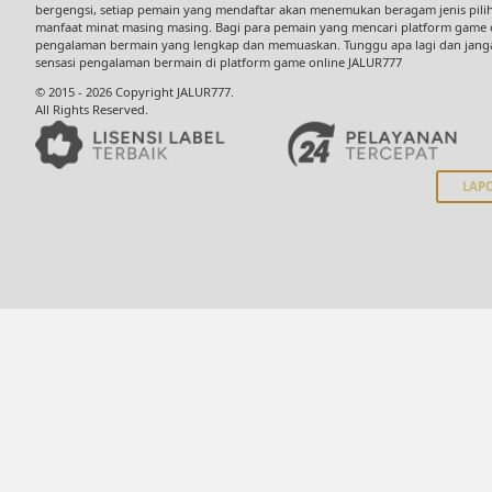
bergengsi, setiap pemain yang mendaftar akan menemukan beragam jenis pil
manfaat minat masing masing. Bagi para pemain yang mencari platform game
pengalaman bermain yang lengkap dan memuaskan. Tunggu apa lagi dan jangan
sensasi pengalaman bermain di platform game online JALUR777
© 2015 - 2026 Copyright JALUR777.
All Rights Reserved.
LAP