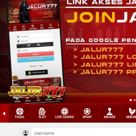
TOGEL
SLOT
LIVE CASINO
SPORT
ARCADE
SABU