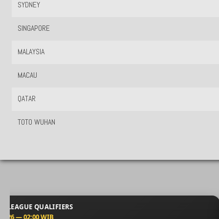
SYDNEY
SINGAPORE
MALAYSIA
MACAU
QATAR
TOTO WUHAN
UEFA CHAMPIONS 
August 12, 20