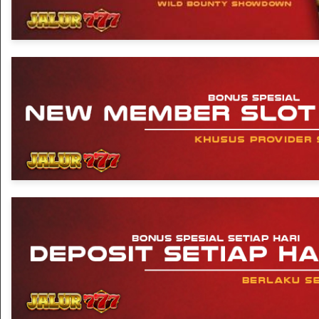
klik disini Telegram
Share screenshot ke group komunitas JALUR777 dengan hastag: #klaims
Tidak perlu sertakan USER ID
1 User ID hanya bisa klaim maksimal 2x/hari
Reset klaim dilakukan setiap hari pukul 00.00 WIB (Pergantian hari )