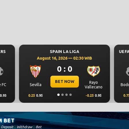
IERS
SPAIN LA LIGA
August 16, 2026 — 00:30 WIB
0 : 0
BET NOW
amo
Alaves
Getafe
Celt
reb
0.82
0.00
0.57
0.00
-0.67
0.2
M BET
Deposit
Withdraw
Bet