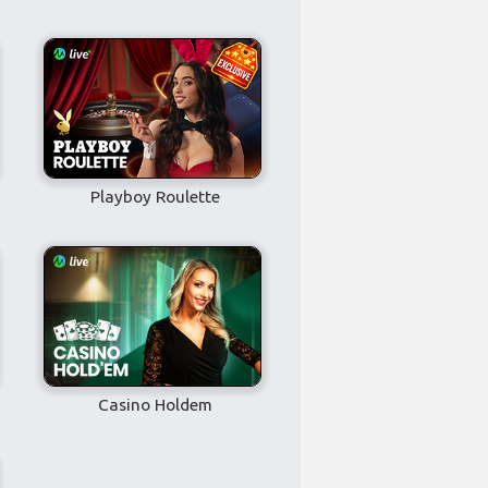
Playboy Roulette
Casino Holdem