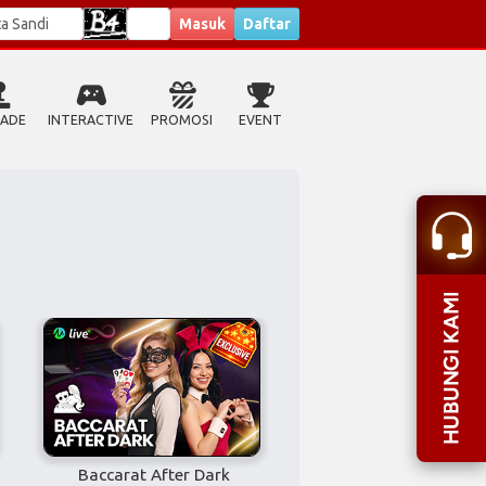
ng Di Situs Bettingan Online Terpercaya JALUR777 | Link Alternatif : 35jalur777.clic
Masuk
Daftar
ADE
INTERACTIVE
PROMOSI
EVENT
Baccarat After Dark