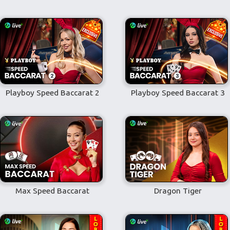
Playboy Speed Baccarat 2
Playboy Speed Baccarat 3
Max Speed Baccarat
Dragon Tiger