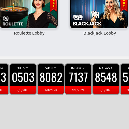
Roulette Lobby
Blackjack Lobby
IA
BULLSEYE
SYDNEY
SINGAPORE
MALAYSIA
23
0503
8082
7137
8548
5
26
9/8/2026
9/8/2026
9/8/2026
9/8/2026
9