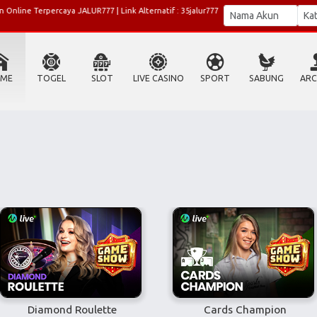
e Terpercaya JALUR777 | Link Alternatif : 35jalur777.click
Selamat Data
ME
TOGEL
SLOT
LIVE CASINO
SPORT
SABUNG
ARC
Diamond Roulette
Cards Champion