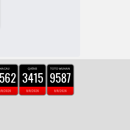
MACAU
QATAR
TOTO WUHAN
562
3415
9587
/8/2026
9/8/2026
9/8/2026