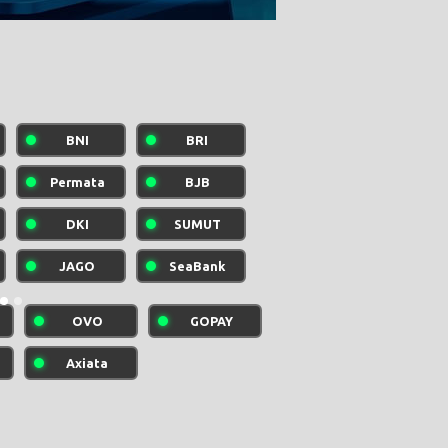
BRI
DBS
NOBU
Maybank
BJB
Sinarmas
Mega
SUMUT
SeaBank
OVO
GOPAY
Axiata