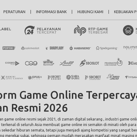
PERATURAN
|
INFORMASI BANK
|
HUBUNGI KAMI
|
KEBIJAKAN P
orm Game Online Terpercaya
an Resmi 2026
 game online resmi sejak 2021, di zaman digital sekarang , industri game o
terkenal di seluruh Asia membuat game online ini semakin di minati oleh par
ekedar hiburan semata, tetapi juga menjadi ajang kompetisi yang sangat be
ng merekai sukai, sehingga pemain mudah merasakan manfaat minat masing m