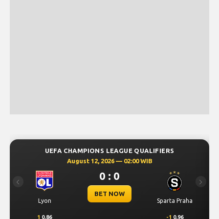
IFIERS
UEFA CHAMPIONS LEAGUE QUALIFIER
August 12, 2026 — 01:30 WIB
0 : 0
Previous
Next
BET NOW
Sparta Praha
SK Sturm Graz
Fene
-1
0.96
-0.5
0.95
0.