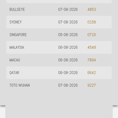
BULLSEYE
07-08-2026
4853
SYDNEY
07-08-2026
0158
SINGAPORE
05-08-2026
0715
MALAYSIA
06-08-2026
4549
MACAU
06-08-2026
7894
QATAR
06-08-2026
6642
TOTO WUHAN
07-08-2026
9227