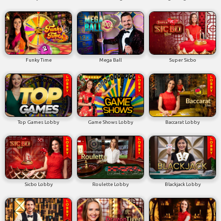
Funky Time
Mega Ball
Super Sicbo
Top Games Lobby
Game Shows Lobby
Baccarat Lobby
Sicbo Lobby
Roulette Lobby
Blackjack Lobby