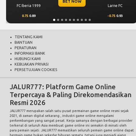
BET NOW
Larne FC
Sevilla
-0.75
0.93
0.25
0.95
TENTANG KAMI
BANTUAN
PERATURAN
INFORMASI BANK
HUBUNGI KAMI
KEBIJAKAN PRIVASI
PERSETUJUAN COOKIES
JALUR777: Platform Game Online
Terpercaya & Paling Direkomendasikan
Resmi 2026
JALUR777 merupakan salah satu pusat permainan game online resmi sejak
2021, di zaman digital sekarang , industri game online mengalami
perkembangan yang sangat pesat. Kerja samanya dengan berbagai provider
terkenal di seluruh Asia membuat game online ini semakin di minati oleh
para pemain sejati. JALUR777 memastikan seluruh pemain game online dapat
bermain game bukan sekedar hiburan semata, tetapi juga menjadi ajang