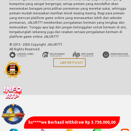
kompetisi yang sangat bergengsi, setiap pemain yang mendaftar akan
menemukan beragam jenis pilihan permainan yang merekai sukai, sehingga
pemain mudah merasakan manfaat minat masing masing. Bagi para pemain
yang mencari platform game online yang menawarkan lebih dari sekedar
permainan, JALUR777 memberikan pengalaman bermain yang lengkap dan
memuaskan. Tunggu apa lagi dan jangan ketinggalan untuk bermain di sini,
bergabunglah sekarang juga dan rasakan sensasi pengalaman bermain di
platform game online JALUR777
© 2015 - 2026 Copyright JALUR777.
All Rights Reserved.
LAPOR PUSAT
hs****we Berhasil Withdraw Rp 3.730.000,00