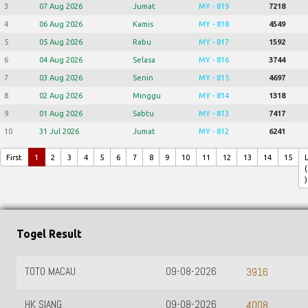
3
07 Aug 2026
Jumat
MY - 819
7218
4
06 Aug 2026
Kamis
MY - 818
4549
5
05 Aug 2026
Rabu
MY - 817
1592
6
04 Aug 2026
Selasa
MY - 816
3744
7
03 Aug 2026
Senin
MY - 815
4697
8
02 Aug 2026
Minggu
MY - 814
1318
9
01 Aug 2026
Sabtu
MY - 813
7417
10
31 Jul 2026
Jumat
MY - 812
6241
First
1
2
3
4
5
6
7
8
9
10
11
12
13
14
15
(
)
Togel Result
TOTO MACAU
09-08-2026
3916
HK SIANG
09-08-2026
4008