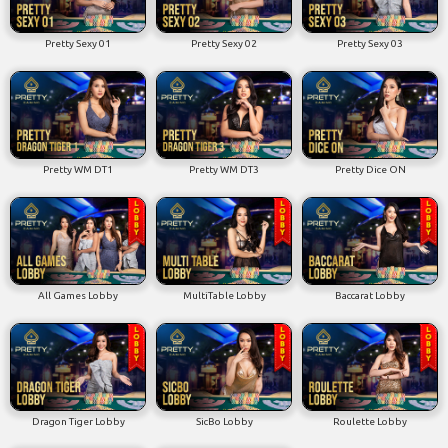
Pretty Sexy 01
Pretty Sexy 02
Pretty Sexy 03
Pretty WM DT1
Pretty WM DT3
Pretty Dice ON
All Games Lobby
MultiTable Lobby
Baccarat Lobby
Dragon Tiger Lobby
SicBo Lobby
Roulette Lobby