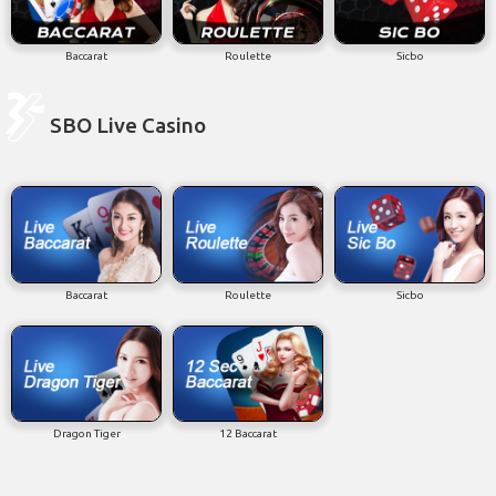
Baccarat
Roulette
Sicbo
SBO Live Casino
Baccarat
Roulette
Sicbo
Dragon Tiger
12 Baccarat