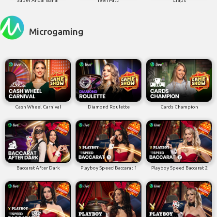
Super Andar Bahar
Teen Patti
Craps
Microgaming
Cash Wheel Carnival
Diamond Roulette
Cards Champion
Baccarat After Dark
Playboy Speed Baccarat 1
Playboy Speed Baccarat 2