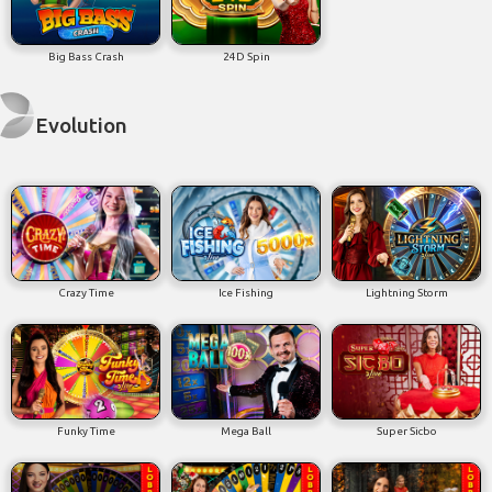
Big Bass Crash
24D Spin
Evolution
Crazy Time
Ice Fishing
Lightning Storm
Funky Time
Mega Ball
Super Sicbo