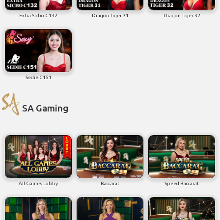
Extra Sicbo C132
Dragon Tiger 31
Dragon Tiger 32
Sedie C151
SA Gaming
All Games Lobby
Baccarat
Speed Baccarat