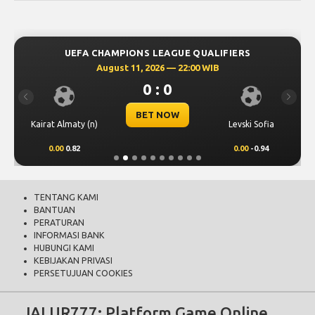
UEFA CHAMPIONS LEAGUE QUALIFIERS
August 11, 2026 — 22:00 WIB
0 : 0
Previous
Next
BET NOW
Kairat Almaty (n)
Levski Sofia
0.00
0.82
0.00
-0.94
TENTANG KAMI
BANTUAN
PERATURAN
INFORMASI BANK
HUBUNGI KAMI
KEBIJAKAN PRIVASI
PERSETUJUAN COOKIES
JALUR777: Platform Game Online