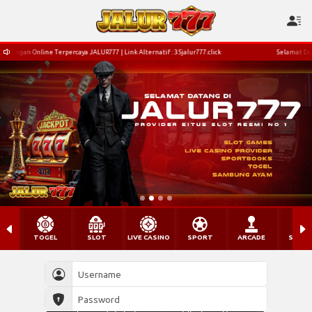
ya JALUR777 | Link Alternatif : 35jalur777.click
Selamat Datang Di Situs Bettingan On
TOGEL
SLOT
LIVE CASINO
SPORT
ARCADE
SABU