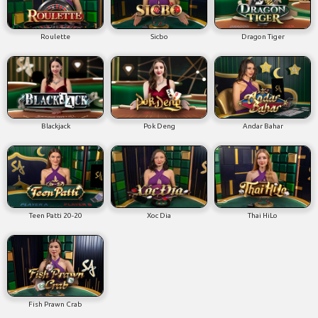
Roulette
Sicbo
Dragon Tiger
Blackjack
Pok Deng
Andar Bahar
Teen Patti 20-20
Xoc Dia
Thai HiLo
Fish Prawn Crab