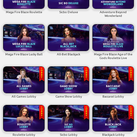
Mega Fire Blaze Roulette
Sicbo Deluxe
Adventure Beyond
Wonderland
Mega Fire Blaze Lucky Ball
All-Bet Blackjack
Mega Fire Blaze Age of the
Gods Roulette Live
All Games Lobby
Game Show Lobby
Baccarat Lobby
Roulette Lobby
Sicbo Lobby
Blackjack Lobby