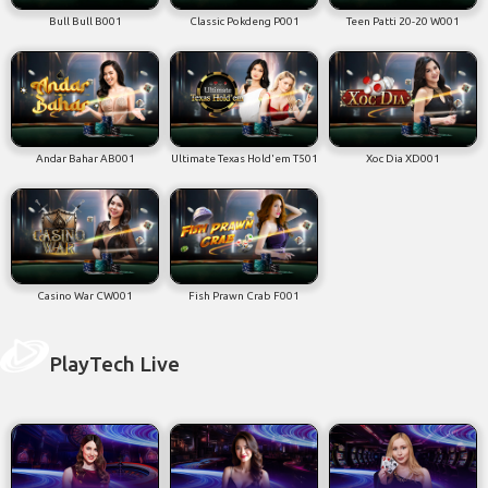
Bull Bull B001
Classic Pokdeng P001
Teen Patti 20-20 W001
Andar Bahar AB001
Ultimate Texas Hold'em T501
Xoc Dia XD001
Casino War CW001
Fish Prawn Crab F001
PlayTech Live