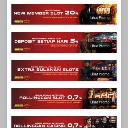
Lihat Promo
Lihat Promo
klik disini Telegram
Share screenshot ke group komunitas JALUR777 dengan
Lihat Promo
hastag: #klaimscatterjalur777
Tidak perlu sertakan USER ID
1 User ID hanya bisa klaim maksimal 2x/hari
Reset klaim dilakukan setiap hari pukul 00.00 WIB
(Pergantian hari )
Lihat Promo
Langsung Kami Hubungi
Untuk Hadiah Spektakuler
Dapat Hadiah Uang Tunai
15.000.000